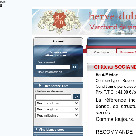
[Ok]
[]
Accueil
Recevez nos
Catalogue
Primeurs 
offres par e-mail :
Votre e-mail :
Château SOCIAN
Plus d'informations
Haut-Médoc
Couleur/Type : Rouge
Recherche libre
Conditionné par caisse
Château ou domaine :
Prix T.T.C. :
41.00 € /b
La référence in
dense, sa struct
serrés.
Comme toujours, i
Vins blancs secs
RECOMMANDÉ