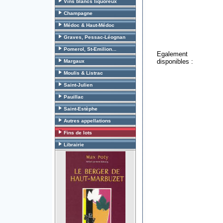
Vins blancs liquoreux
Champagne
Médoc & Haut-Médoc
Graves, Pessac-Léognan
Pomerol, St-Emilion...
Egalement
disponibles :
Margaux
Moulis & Listrac
Saint-Julien
Pauillac
Saint-Estèphe
Autres appellations
Fins de lots
Librairie