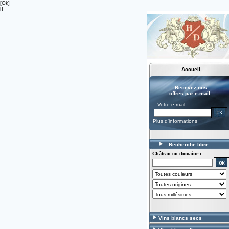
[Ok]
[]
Accueil
Recevez nos
offres par e-mail :
Votre e-mail :
Plus d'informations
Recherche libre
Château ou domaine :
Vins blancs secs