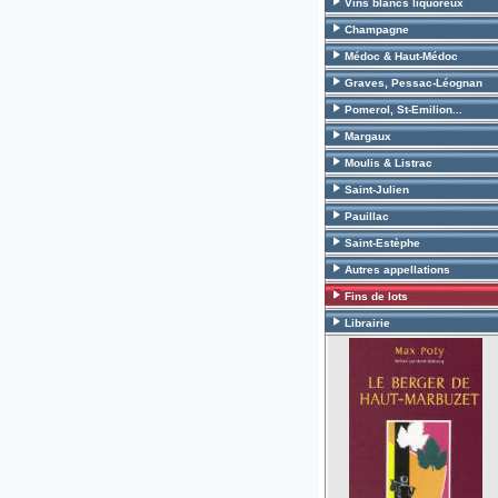
Vins blancs liquoreux
Champagne
Médoc & Haut-Médoc
Graves, Pessac-Léognan
Pomerol, St-Emilion...
Margaux
Moulis & Listrac
Saint-Julien
Pauillac
Saint-Estèphe
Autres appellations
Fins de lots
Librairie