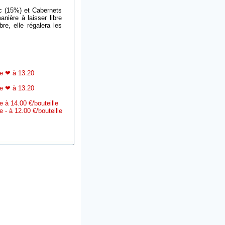
c (15%) et Cabernets
nière à laisser libre
re, elle régalera les
e ❤ à 13.20
e ❤ à 13.20
à 14.00 €/bouteille
 à 12.00 €/bouteille