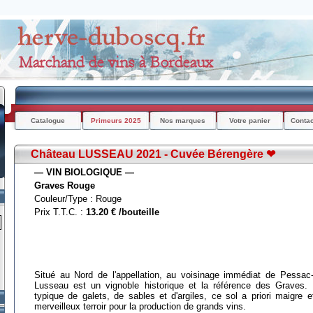
Catalogue
Primeurs 2025
Nos marques
Votre panier
Conta
Château LUSSEAU 2021 - Cuvée Bérengère ❤
― VIN BIOLOGIQUE ―
Graves Rouge
Couleur/Type : Rouge
Prix T.T.C. :
13.20 € /bouteille
Situé au Nord de l'appellation, au voisinage immédiat de Pessac
Lusseau est un vignoble historique et la référence des Graves. P
typique de galets, de sables et d'argiles, ce sol a priori maigre e
merveilleux terroir pour la production de grands vins.