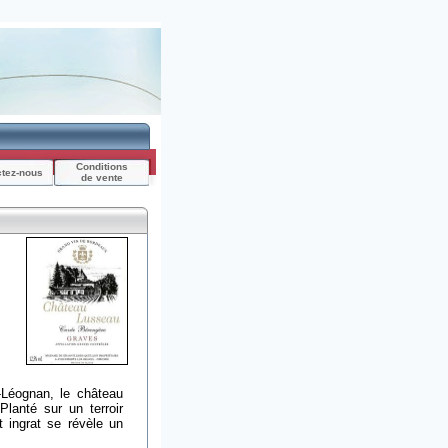
Conditions
ctez-nous
de vente
-Léognan, le château
lanté sur un terroir
t ingrat se révèle un