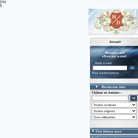
[Ok]
[]
Accueil
Recevez nos
offres par e-mail :
Votre e-mail :
Plus d'informations
Recherche libre
Château ou domaine :
Vins blancs secs