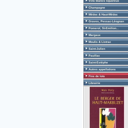
Vins blancs liquoreux
Champagne
Médoc & Haut-Médoc
Graves, Pessac-Léognan
Pomerol, St-Emilion...
Margaux
Moulis & Listrac
Saint-Julien
Pauillac
Saint-Estèphe
Autres appellations
Fins de lots
Librairie