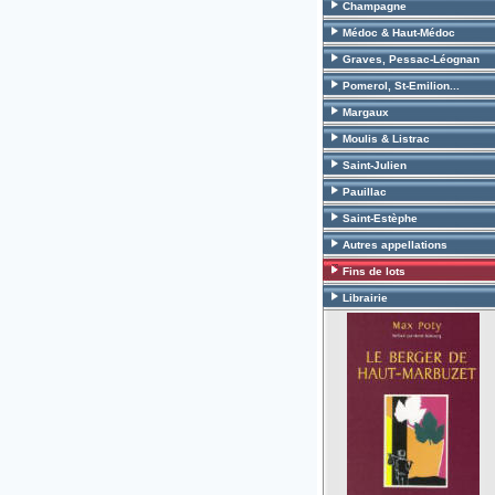
Champagne
Médoc & Haut-Médoc
Graves, Pessac-Léognan
Pomerol, St-Emilion...
Margaux
Moulis & Listrac
Saint-Julien
Pauillac
Saint-Estèphe
Autres appellations
Fins de lots
Librairie